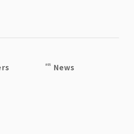
ers
News
#05