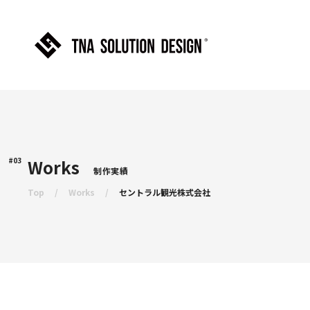
#03
Works
制作実績
Top
Works
セントラル観光株式会社