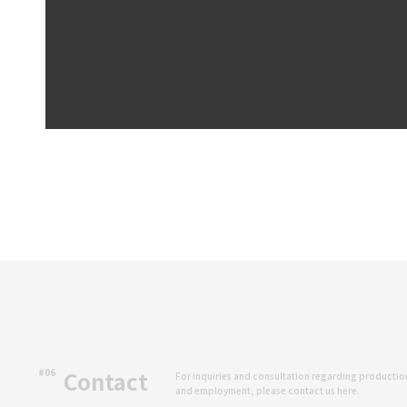
#06
Contact
For inquiries and consultation regarding productio
and employment, please contact us here.