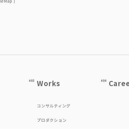
leMap
)
Works
Care
#03
#04
コンサルティング
プロダクション