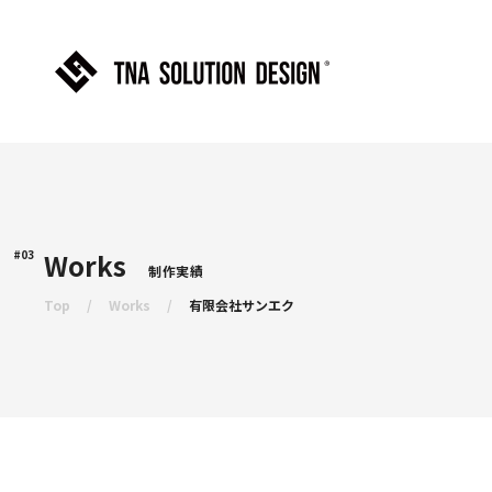
#03
Works
制作実績
Top
Works
有限会社サンエク