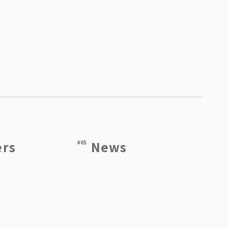
ers
News
#05