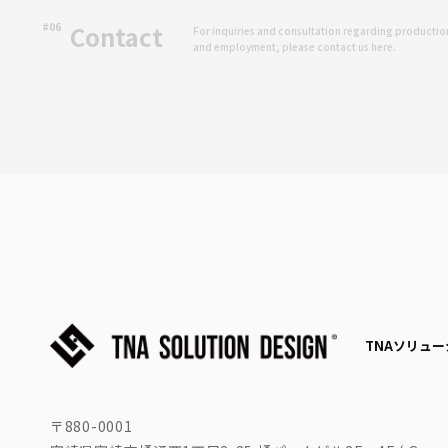
#06
Contact
For inquiries and consultation regarding productio
and employment, please contact us here.
TNAソリュ
〒880-0001